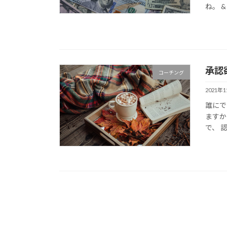
ね。 & 
承認
コーチング
2021年
誰にで
ますか
で、 