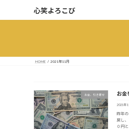
コ
ナ
心笑よろこび
ン
ビ
テ
ゲ
ン
ー
ツ
シ
へ
ョ
ス
ン
キ
に
ッ
移
HOME
2021年11月
プ
動
お金
お金、引き寄せ
2021年
昨年の
戻し、
０円と