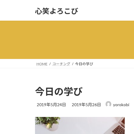
コ
ナ
心笑よろこび
ン
ビ
テ
ゲ
ン
ー
ツ
シ
へ
ョ
ス
ン
キ
に
ッ
移
HOME
コーチング
今日の学び
プ
動
今日の学び
最
2019年5月24日
2019年5月26日
yorokobi
終
更
新
日
時